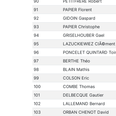
90
PETITFRERE Robert
91
PAPIER Florent
92
GIDOIN Gaspard
93
PAPIER Christophe
94
GRISELHOUBER Gael
95
LAZUCKIEWIEZ ClÃ©ment
96
PONCELET QUINTARD Toi
97
BERTHE Théo
98
BLAIN Mathis
99
COLSON Eric
100
COMBE Thomas
101
DELBECQUE Gautier
102
LALLEMAND Bernard
103
ORBAN CHENOT David