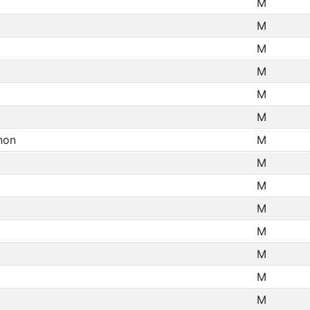
M
M
M
M
M
M
non
M
M
M
M
M
M
M
M