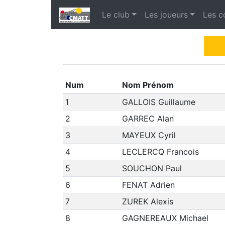
Le club
Les joueurs
Les c
Num
Nom Prénom
1
GALLOIS Guillaume
2
GARREC Alan
3
MAYEUX Cyril
4
LECLERCQ Francois
5
SOUCHON Paul
6
FENAT Adrien
7
ZUREK Alexis
8
GAGNEREAUX Michael