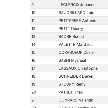
9
LECLERCQ Johanne
10
BAUDRILLARD Loic
11
PETITFRERE Antonin
12
PETIT Thierry
13
BADRE Benoit
14
VALETTE Matthieu
15
CORABOEUF Olivier
16
SABHI Myshaal
17
LASSAUX Christophe
18
SCHNEIDER Daniel
19
STOUPY Remy
20
PATRET Théo
21
CONRARD Valentin