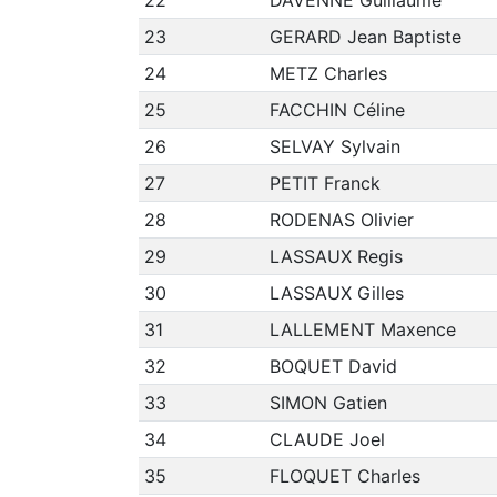
22
DAVENNE Guillaume
23
GERARD Jean Baptiste
24
METZ Charles
25
FACCHIN Céline
26
SELVAY Sylvain
27
PETIT Franck
28
RODENAS Olivier
29
LASSAUX Regis
30
LASSAUX Gilles
31
LALLEMENT Maxence
32
BOQUET David
33
SIMON Gatien
34
CLAUDE Joel
35
FLOQUET Charles