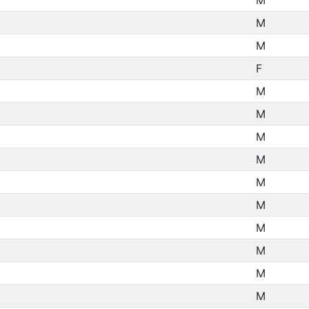
M
M
M
F
M
M
M
M
M
M
M
M
M
M