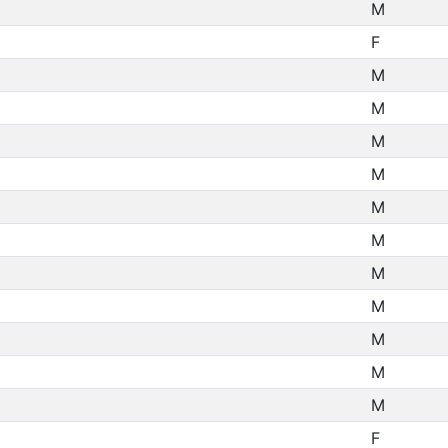
M
F
M
M
M
M
M
M
M
M
M
M
M
F