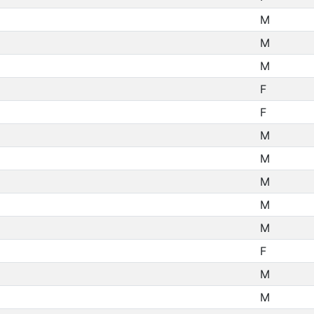
M
M
M
F
F
M
M
M
M
M
F
M
M