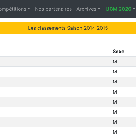
ompétitions
Nos partenaires
Archives
IJCM 2026
Les classements Saison 2014-2015
Sexe
M
M
M
M
M
M
M
M