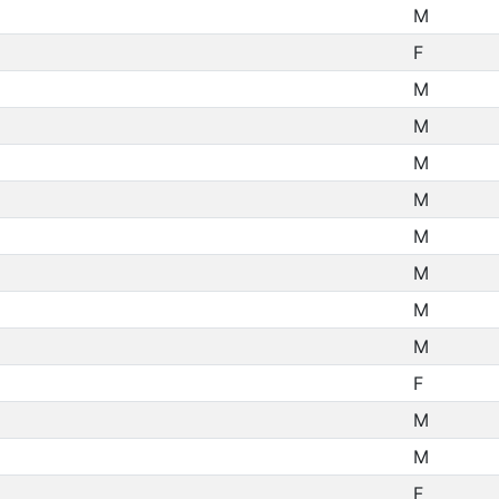
M
F
M
M
M
M
M
M
M
M
F
M
M
F