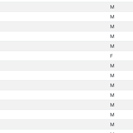
M
M
M
M
M
F
M
M
M
M
M
M
M