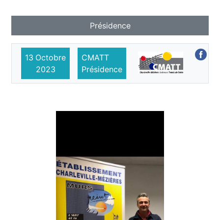
Présidence
13
Octobre
CMATT
2023
Présidence