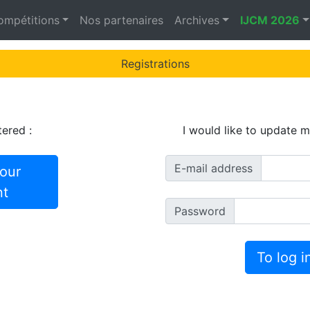
ompétitions
Nos partenaires
Archives
IJCM 2026
Registrations
tered :
I would like to update m
E-mail address
our
nt
Password
To log i