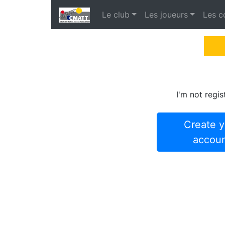
Le club
Les joueurs
Les c
I'm not regis
Create y
accou