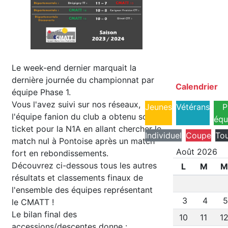
Le week-end dernier marquait la
dernière journée du championnat par
Calendrier
équipe Phase 1.
Vous l'avez suivi sur nos réseaux,
Jeunes
Vétérans
P
l'équipe fanion du club a obtenu son
équ
ticket pour la N1A en allant chercher le
Individuel
Coupe
Tou
match nul à Pontoise après un match
Août 2026
fort en rebondissements.
Découvrez ci-dessous tous les autres
L
M
M
résultats et classements finaux de
l'ensemble des équipes représentant
3
4
le CMATT !
Le bilan final des
10
11
1
accessions/descentes donne :