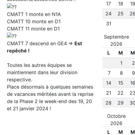
17
18
1
24
25
2
CMATT 1 monte en N1A
CMATT 10 monte en D1
31
CMATT 11 monte en D1
Septembre
CMATT 7 descend en GE4 =>
Est
2026
repêché !
L
M
M
1
Toutes les autres équipes se
maintiennent dans leur division
7
8
respective.
14
15
1
Place désormais à quelques semaines
21
22
2
de vacances méritées avant la reprise
de la Phase 2 le week-end des 19, 20
28
29
3
et 21 janvier 2024 !
Octobre
2026
L
M
M